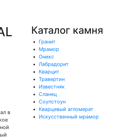
AL
Каталог камня
Гранит
Мрамор
Оникс
Лабрадорит
Кварцит
Травертин
Известняк
Сланец
Соупстоун
Кварцевый агломерат
ал в
Искусственный мрамор
кое
сной
ный