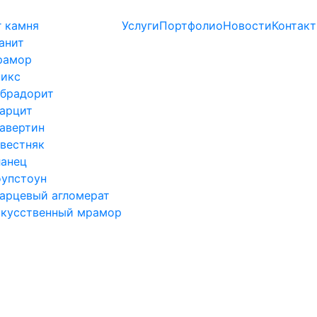
г камня
Услуги
Портфолио
Новости
Контак
анит
рамор
икс
брадорит
арцит
авертин
вестняк
анец
упстоун
арцевый агломерат
кусственный мрамор