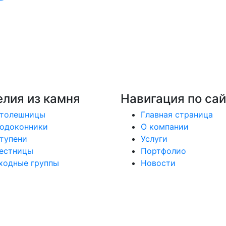
лия из камня
Навигация по сай
толешницы
Главная страница
одоконники
О компании
тупени
Услуги
естницы
Портфолио
ходные группы
Новости