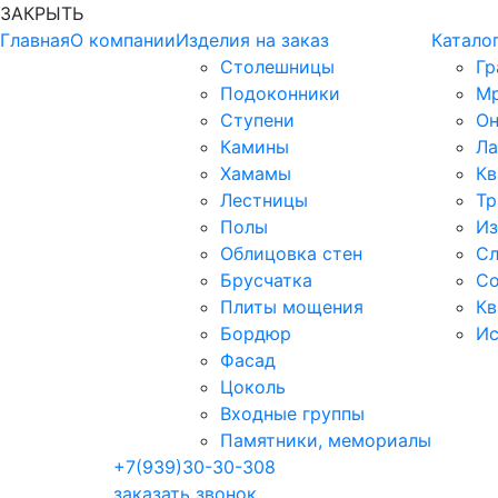
ЗАКРЫТЬ
Главная
О компании
Изделия на заказ
Катало
Столешницы
Гр
Подоконники
М
Ступени
Он
Камины
Ла
Хамамы
Кв
Лестницы
Тр
Полы
Из
Облицовка стен
Сл
Брусчатка
Со
Плиты мощения
Кв
Бордюр
Ис
Фасад
Цоколь
Входные группы
Памятники, мемориалы
+7(939)30-30-308
заказать звонок