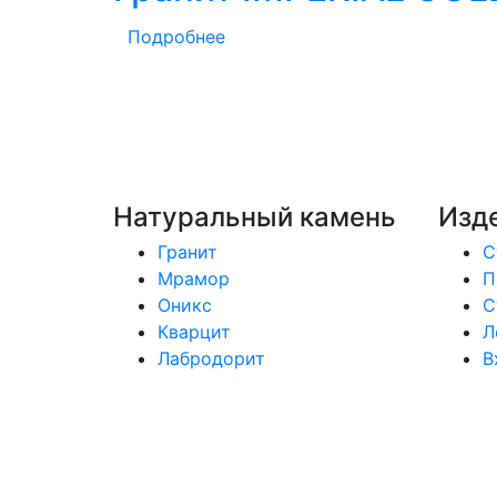
Подробнее
Натуральный камень
Изде
Гранит
С
Мрамор
П
Оникс
С
Кварцит
Л
Лабродорит
В